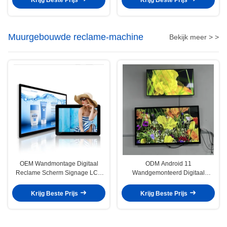
Krijg Beste Prijs
Krijg Beste Prijs
Muurgebouwde reclame-machine
Bekijk meer > >
OEM Wandmontage Digitaal
ODM Android 11
Reclame Scherm Signage LCD
Wandgemonteerd Digitaal
Display 1920x1080
Signage WiFi Voor Reclame
Krijg Beste Prijs
Krijg Beste Prijs