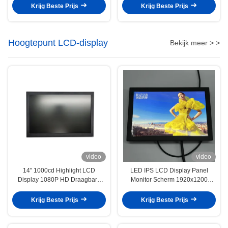
Android 11
Krijg Beste Prijs
Krijg Beste Prijs
Hoogtepunt LCD-display
Bekijk meer > >
video
video
14" 1000cd Highlight LCD
LED IPS LCD Display Panel
Display 1080P HD Draagbare
Monitor Scherm 1920x1200
Aluminium Gehas
Resolutie Grote kijkhoek
Krijg Beste Prijs
Krijg Beste Prijs