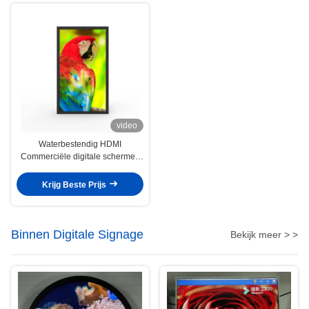
video
Waterbestendig HDMI
Commerciële digitale schermen
49 inch Ultrawide Monitor
Krijg Beste Prijs
Binnen Digitale Signage
Bekijk meer > >