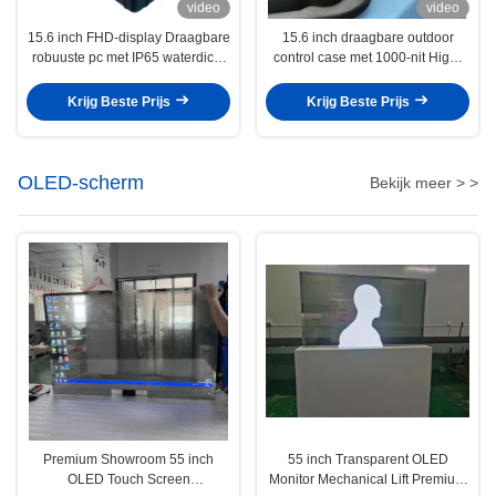
video
video
15.6 inch FHD-display Draagbare
15.6 inch draagbare outdoor
robuuste pc met IP65 waterdicht
control case met 1000-nit High-
en schokdicht reisstation voor
Brightness touchscreen
buitengebruik
ingebouwd toetsenbord en
Krijg Beste Prijs
Krijg Beste Prijs
oplaadbare batterij
OLED-scherm
Bekijk meer > >
Premium Showroom 55 inch
55 inch Transparent OLED
OLED Touch Screen
Monitor Mechanical Lift Premium