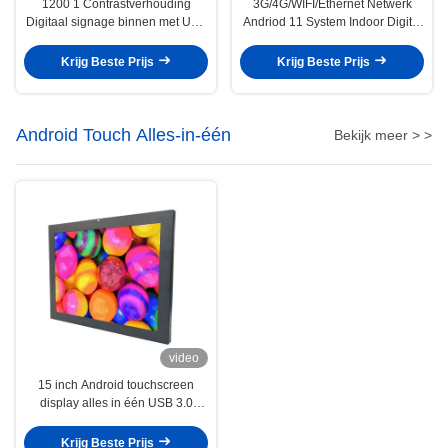
1200 1 Contrastverhouding
3G/4G/WIFI/Ethernet Netwerk
Digitaal signage binnen met USB
Andriod 11 System Indoor Digital
HDMI RJ45 Interface Type en
Signage Displays voor uw
178°/178° kijkhoek
bedrijfsgroei
Krijg Beste Prijs
Krijg Beste Prijs
Android Touch Alles-in-één
Bekijk meer > >
video
15 inch Android touchscreen
display alles in één USB 3.0
Android 10 systeem
Krijg Beste Prijs