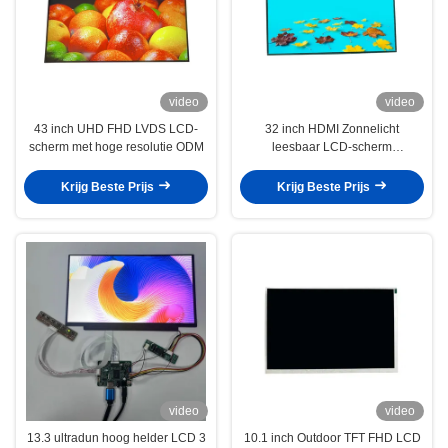
video
video
43 inch UHD FHD LVDS LCD-
32 inch HDMI Zonnelicht
scherm met hoge resolutie ODM
leesbaar LCD-scherm
Aanraakscherm 1920x1080
3000cd
Krijg Beste Prijs
Krijg Beste Prijs
video
video
13.3 ultradun hoog helder LCD 3
10.1 inch Outdoor TFT FHD LCD