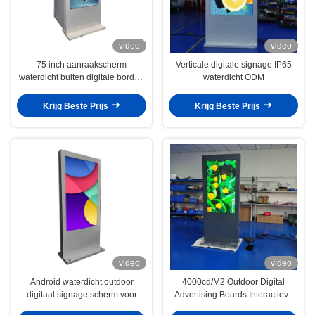
video
video
75 inch aanraakscherm
Verticale digitale signage IP65
waterdicht buiten digitale borden
waterdicht ODM
voor restaurants
Krijg Beste Prijs
Krijg Beste Prijs
video
video
Android waterdicht outdoor
4000cd/M2 Outdoor Digital
digitaal signage scherm voor
Advertising Boards Interactieve
reclame Resolutie 3840x2160
Digitale Signage RK3568