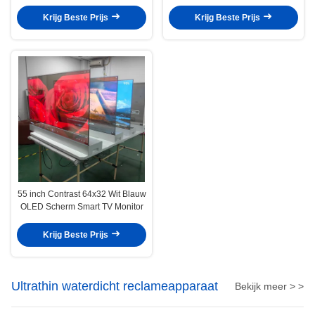
Transparante Desktop Verticale
Feeling Touch Panel
All-in-One Machine
Krijg Beste Prijs
Krijg Beste Prijs
55 inch Contrast 64x32 Wit Blauw
OLED Scherm Smart TV Monitor
Krijg Beste Prijs
Ultrathin waterdicht reclameapparaat
Bekijk meer > >