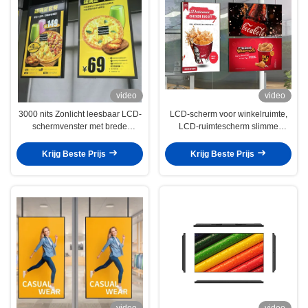
video
video
3000 nits Zonlicht leesbaar LCD-
LCD-scherm voor winkelruimte,
schermvenster met brede
LCD-ruimtescherm slimme
kijkhoek 1920*1080 resolutie
borden met instelbare helderheid
Krijg Beste Prijs
Krijg Beste Prijs
video
video