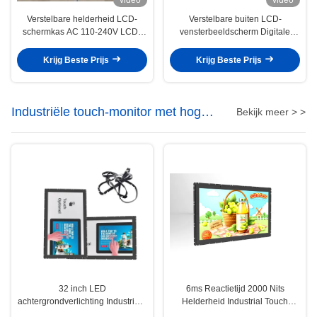
Verstelbare helderheid LCD-
Verstelbare buiten LCD-
schermkas AC 110-240V LCD-
vensterbeeldscherm Digitale
schermvenster
borden Breed zichthoek 3000nits
3840x2160
Krijg Beste Prijs
Krijg Beste Prijs
Industriële touch-monitor met hoge
Bekijk meer > >
helderheid
32 inch LED
6ms Reactietijd 2000 Nits
achtergrondverlichting Industrieel
Helderheid Industrial Touch
ingebedde touch monitor met 178
Panel PC Embedded / Built-in