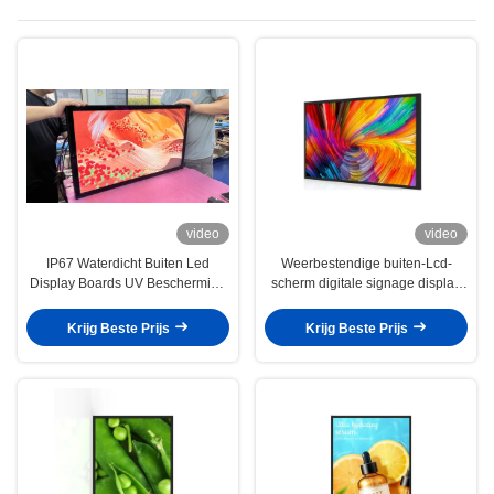
video
video
IP67 Waterdicht Buiten Led
Weerbestendige buiten-Lcd-
Display Boards UV Bescherming
scherm digitale signage display
IK10 100V-240V
vloerstand
Krijg Beste Prijs
Krijg Beste Prijs