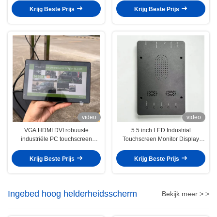
graden kijkhoek
Krijg Beste Prijs
Krijg Beste Prijs
video
video
VGA HDMI DVI robuuste
5.5 inch LED Industrial
industriële PC touchscreen
Touchscreen Monitor Display
monitor VESA Mount 7 inch
2000 Nits CE FCC RoHS-
certificering
Krijg Beste Prijs
Krijg Beste Prijs
Ingebed hoog helderheidsscherm
Bekijk meer > >