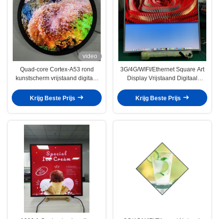
video
Quad-core Cortex-A53 rond
3G/4G/WIFI/Ethernet Square Art
kunstscherm vrijstaand digitaal
Display Vrijstaand Digitaal
signage en optionele
Signage En Optioneel Touch
touchscreen
Screen
Krijg Beste Prijs
Krijg Beste Prijs