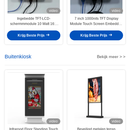
video
video
Ingebedde TFT-LCD-
7 inch 1000nits TFT Display
schermmmodule 10 Watt 16:9
Module Touch Screen Embedded
beeldverhouding ODM
System Lichtgewicht
Krijg Beste Prijs
Krijg Beste Prijs
Buitenkiosk
Bekijk meer > >
video
video
Infrarood Floor Standing Touch
Beveiligd metalen terras