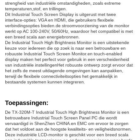
strengheid van industriële omstandigheden, zoals extreme
temperaturen,stof, en trillingen.
Dit Industrial Touch Screen Display is uitgerust met twee
interface-opties: VGA en HDMI, die gebruikers flexibele
verbindingsopties bieden.de stroomvoorziening van de monitor
werkt op AC 100-240V, 50/60Hz, waardoor het compatibel is met
een breed scala aan energiebronnen.
De Industrial Touch High Brightness Monitor is een uitstekende
keuze voor iedereen die op zoek is naar een betrouwbare en
robuuste Industrial Touch Screen Monitor.en touch-enabled
display maken het perfect voor gebruik in een verscheidenheid
van industriële instellingenHet robuuste ontwerp zorgt ervoor dat
het zelfs de meest uitdagende omgevingen kan aanpakken,
terwijl de flexibele connectiviteitsopties het gemakkelijk in
bestaande systemen kunnen integreren.
Toepassingen:
De TX-320M-T Industrial Touch High Brightness Monitor is een
betrouwbare Industrial Touch Screen Panel PC die wordt
vervaardigd in ShenZhen CHINA.en EMC om ervoor te zorgen
dat het voldoet aan de hoogste kwaliteits- en veiligheidsnormen.
Deze industriële LCD-monitor is geschikt voor een breed scala