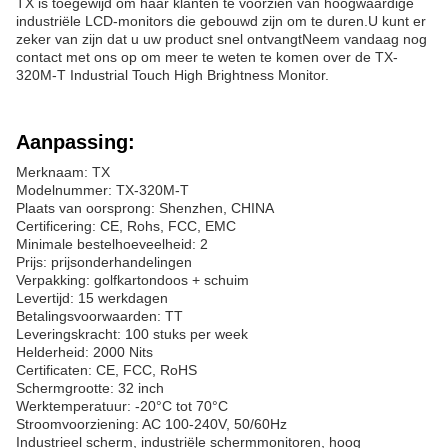
TX is toegewijd om haar klanten te voorzien van hoogwaardige
industriële LCD-monitors die gebouwd zijn om te duren.U kunt er
zeker van zijn dat u uw product snel ontvangtNeem vandaag nog
contact met ons op om meer te weten te komen over de TX-
320M-T Industrial Touch High Brightness Monitor.
Aanpassing:
Merknaam: TX
Modelnummer: TX-320M-T
Plaats van oorsprong: Shenzhen, CHINA
Certificering: CE, Rohs, FCC, EMC
Minimale bestelhoeveelheid: 2
Prijs: prijsonderhandelingen
Verpakking: golfkartondoos + schuim
Levertijd: 15 werkdagen
Betalingsvoorwaarden: TT
Leveringskracht: 100 stuks per week
Helderheid: 2000 Nits
Certificaten: CE, FCC, RoHS
Schermgrootte: 32 inch
Werktemperatuur: -20°C tot 70°C
Stroomvoorziening: AC 100-240V, 50/60Hz
Industrieel scherm, industriële schermmonitoren, hoog