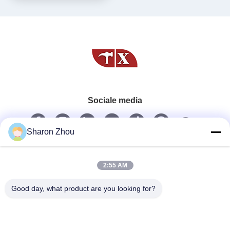
Sociale media
Sharon Zhou
Snel contact
Telefoon
2:55 AM
86--18025433062
Good day, what product are you looking for?
E-mail
sales@sztexian.com