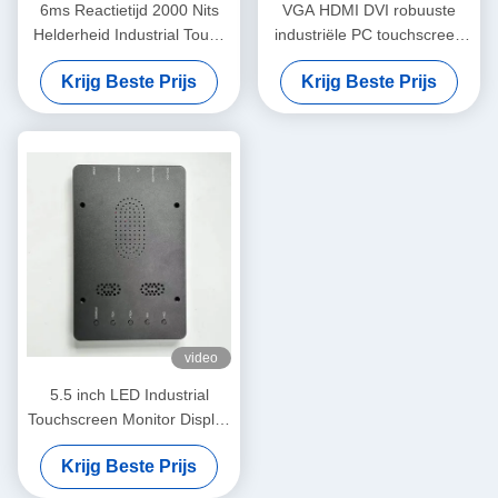
6ms Reactietijd 2000 Nits
VGA HDMI DVI robuuste
Helderheid Industrial Touch
industriële PC touchscreen
Panel PC Embedded / Built-
monitor VESA Mount 7 inch
Krijg Beste Prijs
Krijg Beste Prijs
in
video
5.5 inch LED Industrial
Touchscreen Monitor Display
2000 Nits CE FCC RoHS-
Krijg Beste Prijs
certificering