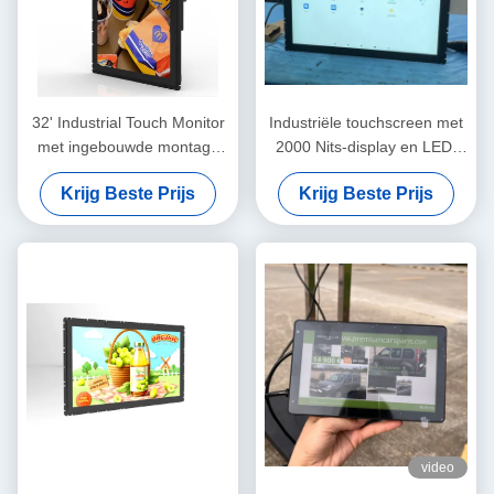
32' Industrial Touch Monitor
Industriële touchscreen met
met ingebouwde montage
2000 Nits-display en LED-
met stroomtoevoer AC 100-
achterlichttype
Krijg Beste Prijs
Krijg Beste Prijs
240V
video