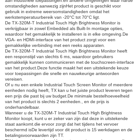
aan industriële toepassingen.en andere omgevingen waar harde
omstandigheden aanwezig zijnHet product is geschikt voor
gebruik in extreme weersomstandigheden omdat het
werkstemperatuurbereik van -20°C tot 70°C ligt.
De TX-320M-T Industrial Touch High Brightness Monitor is
verkrijgbaar in zowel Embedded als Built-In montage opties,
waardoor het gemakkelijk te installeren is in elke omgeving.De
VGA- en HDMI-interface van het product zorgt voor een
gemakkelijke verbinding met een reeks apparaten.
De TX-320M-T Industrial Touch High Brightness Monitor heeft
een responstijd van slechts 6 ms, waardoor gebruikers
gemakkelijk kunnen communiceren met de touchscreen-interface
van het product.Deze functie maakt het een uitstekende keuze
voor toepassingen die snelle en nauwkeurige antwoorden
vereisen.
Of u nu een enkele Industrial Touch Screen Monitor of meerdere
eenheden nodig heeft, TX kan u het juiste product leveren tegen
een prijs die past bij uw budget.De minimale bestelhoeveelheid
van het product is slechts 2 eenheden., en de prijs is
onderhandelbaar.
Wanneer u de TX-320M-T Industrial Touch High Brightness
Monitor koopt, kunt u er zeker van zijn dat deze in uitstekende
staat aankomt.die ervoor zorgt dat het tijdens het vervoer
beschermd isDe levertijd voor dit product is 15 werkdagen en de
betalingsvoorwaarden zijn TT.