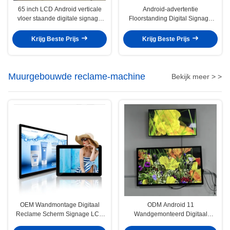
65 inch LCD Android verticale
Android-advertentie
vloer staande digitale signage
Floorstanding Digital Signage
display reclame machine
Display LCD-scherm 240V
Krijg Beste Prijs
Krijg Beste Prijs
Muurgebouwde reclame-machine
Bekijk meer > >
OEM Wandmontage Digitaal
ODM Android 11
Reclame Scherm Signage LCD
Wandgemonteerd Digitaal
Display 1920x1080
Signage WiFi Voor Reclame