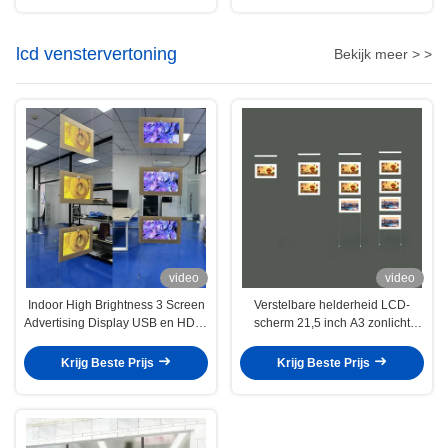
lcd venstervertoning
Bekijk meer > >
video
video
Indoor High Brightness 3 Screen
Verstelbare helderheid LCD-
Advertising Display USB en HDMI
scherm 21,5 inch A3 zonlicht
Interface Hoge
leesbaar Smart Digital Signage
vernieuwingssnelheid
voor beter zicht
Krijg Beste Prijs
Krijg Beste Prijs