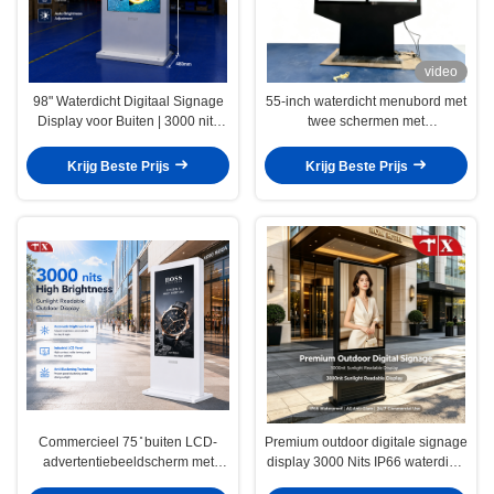
video
98" Waterdicht Digitaal Signage
55-inch waterdicht menubord met
Display voor Buiten | 3000 nits
twee schermen met
Hoge Helderheid LCD Kiosk
zonnebrandcrème Midden-
Oosten
Krijg Beste Prijs
Krijg Beste Prijs
Commercieel 75 ̊ buiten LCD-
Premium outdoor digitale signage
advertentiebeeldscherm met
display 3000 Nits IP66 waterdicht
3000 nits hoge helderheid
LCD advertentie kiosk