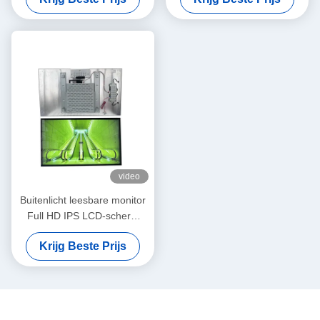
TFT-LCD-paneeltype
video
Buitenlicht leesbare monitor
Full HD IPS LCD-scherm
Energiebesparend
Krijg Beste Prijs
aangepast