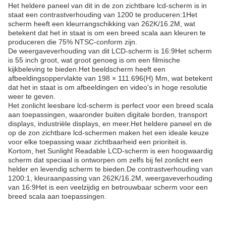
Het heldere paneel van dit in de zon zichtbare lcd-scherm is in
staat een contrastverhouding van 1200 te produceren:1Het
scherm heeft een kleurrangschikking van 262K/16.2M, wat
betekent dat het in staat is om een breed scala aan kleuren te
produceren die 75% NTSC-conform zijn.
De weergaveverhouding van dit LCD-scherm is 16:9Het scherm
is 55 inch groot, wat groot genoeg is om een filmische
kijkbeleving te bieden.Het beeldscherm heeft een
afbeeldingsoppervlakte van 198 × 111.696(H) Mm, wat betekent
dat het in staat is om afbeeldingen en video's in hoge resolutie
weer te geven.
Het zonlicht leesbare lcd-scherm is perfect voor een breed scala
aan toepassingen, waaronder buiten digitale borden, transport
displays, industriële displays, en meer.Het heldere paneel en de
op de zon zichtbare lcd-schermen maken het een ideale keuze
voor elke toepassing waar zichtbaarheid een prioriteit is.
Kortom, het Sunlight Readable LCD-scherm is een hoogwaardig
scherm dat speciaal is ontworpen om zelfs bij fel zonlicht een
helder en levendig scherm te bieden.De contrastverhouding van
1200:1, kleuraanpassing van 262K/16.2M, weergaveverhouding
van 16:9Het is een veelzijdig en betrouwbaar scherm voor een
breed scala aan toepassingen.