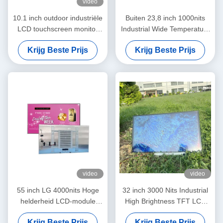
video
10.1 inch outdoor industriële
Buiten 23,8 inch 1000nits
LCD touchscreen monitor
Industrial Wide Temperature
met 1920*1080 resolutie en
High Brightness LCD Screen
Krijg Beste Prijs
Krijg Beste Prijs
eDP interface
video
video
55 inch LG 4000nits Hoge
32 inch 3000 Nits Industrial
helderheid LCD-module
High Brightness TFT LCD
1080P/4K Optioneel A-Si
Panel met LVDS-interface
Krijg Beste Prijs
Krijg Beste Prijs