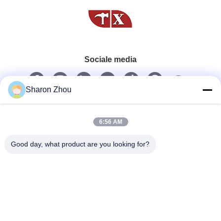
Sociale media
Sharon Zhou
Snel contact
Telefoon
6:56 AM
86--18025433062
Good day, what product are you looking for?
E-mail
sales@sztexian.com
Adres
3/F, ten oosten van gebouw A, Haixinguang Industrial Park,
Zunmei Avenue, Guangming District, Shenzhen,