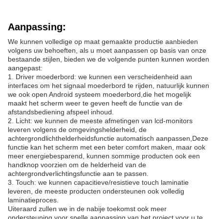
Aanpassing:
We kunnen volledige op maat gemaakte productie aanbieden
volgens uw behoeften, als u moet aanpassen op basis van onze
bestaande stijlen, bieden we de volgende punten kunnen worden
aangepast:
1. Driver moederbord: we kunnen een verscheidenheid aan
interfaces om het signaal moederbord te rijden, natuurlijk kunnen
we ook open Android systeem moederbord,die het mogelijk
maakt het scherm weer te geven heeft de functie van de
afstandsbediening afspeel inhoud.
2. Licht: we kunnen de meeste afmetingen van lcd-monitors
leveren volgens de omgevingshelderheid, de
achtergrondlichthelderheidsfunctie automatisch aanpassen,Deze
functie kan het scherm met een beter comfort maken, maar ook
meer energiebesparend, kunnen sommige producten ook een
handknop voorzien om de helderheid van de
achtergrondverlichtingsfunctie aan te passen.
3. Touch: we kunnen capacitieve/resistieve touch laminatie
leveren, de meeste producten ondersteunen ook volledig
laminatieproces.
Uiteraard zullen we in de nabije toekomst ook meer
ondersteuning voor snelle aanpassing van het project voor u te