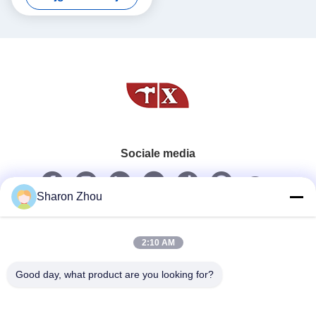
Sociale media
Sharon Zhou
Snel contact
Telefoon
2:10 AM
86--18025433062
Good day, what product are you looking for?
E-mail
sales@sztexian.com