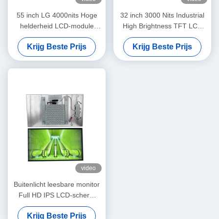
55 inch LG 4000nits Hoge
32 inch 3000 Nits Industrial
helderheid LCD-module
High Brightness TFT LCD
1080P/4K Optioneel A-Si
Panel met LVDS-interface
Krijg Beste Prijs
Krijg Beste Prijs
TFT-LCD-paneeltype
video
Buitenlicht leesbare monitor
Full HD IPS LCD-scherm
Energiebesparend
Krijg Beste Prijs
aangepast