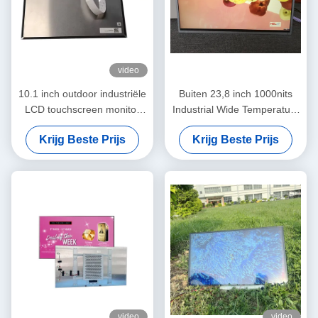
video
10.1 inch outdoor industriële
Buiten 23,8 inch 1000nits
LCD touchscreen monitor
Industrial Wide Temperature
met 1920*1080 resolutie en
High Brightness LCD Screen
Krijg Beste Prijs
Krijg Beste Prijs
eDP interface
video
video