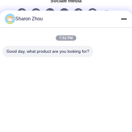
Sociale media
Sharon Zhou
Snel contact
Telefoon
7:52 PM
86--18025433062
Good day, what product are you looking for?
E-mail
sales@sztexian.com
Adres
3/F, ten oosten van gebouw A, Haixinguang Industrial Park,
Zunmei Avenue, Guangming District, Shenzhen,
Guangdong, China
Privacybeleid
|
Sitemap
De Goede Kwaliteit van China waterdichte openlucht digitale