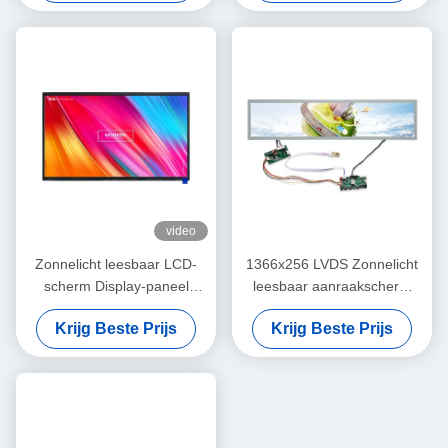
video
Zonnelicht leesbaar LCD-
1366x256 LVDS Zonnelicht
scherm Display-paneel
leesbaar aanraakscherm
Aanraakscherm 13,3 inch
TFT LCD Display Panel 28
Krijg Beste Prijs
Krijg Beste Prijs
Op maat
inch