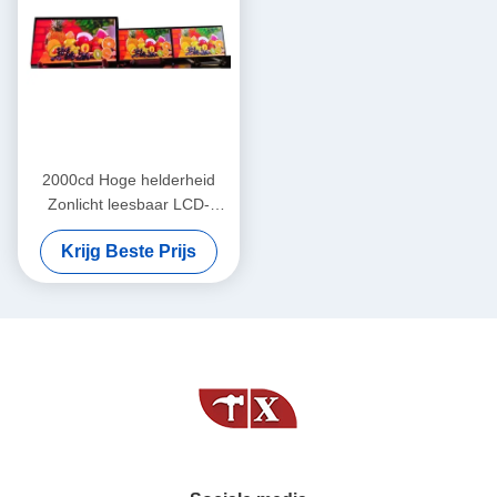
2000cd Hoge helderheid
Zonlicht leesbaar LCD-
scherm TFT-paneel
Krijg Beste Prijs
1600x1200 21,3 inch