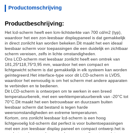
Productomschrijving
Productbeschrijving:
Het lcd-scherm heeft een lcm-lichtsterkte van 700 cd/m2 (typ),
waardoor het een zon-leesbaar displaypaneel is dat gemakkelijk
in direct zonlicht kan worden bekeken.Dit maakt het een ideaal
leesbaar scherm voor toepassingen die een duidelijk en zichtbaar
scherm vereisen, zelfs in lichte omstandigheden.
Ons LCD-scherm met leesbaar zonlicht heeft een omtrek van
181,25*118,75*3,95 mm, waardoor het een compact en
lichtgewicht scherm is dat gemakkelijk in elk systeem kan worden
geïntegreerd.Het interface-type voor dit LCD-scherm is LVDS,
waardoor het eenvoudig is om het scherm met andere apparaten
te verbinden en te bedienen.
Dit LCD-scherm is ontworpen om te werken in een breed
temperatuurbereik, met een werktemperatuurbereik van -20°C tot
70°C.Dit maakt het een betrouwbaar en duurzaam buiten
leesbaar scherm dat bestand is tegen harde
weersomstandigheden en extreme temperaturen.
Kortom, ons zonlicht leesbaar lcd-scherm is een hoog
lichtgevoelig lcd-scherm dat perfect is voor buitentoepassingen
met een zon leesbaar display paneel en compact ontwerp.het is