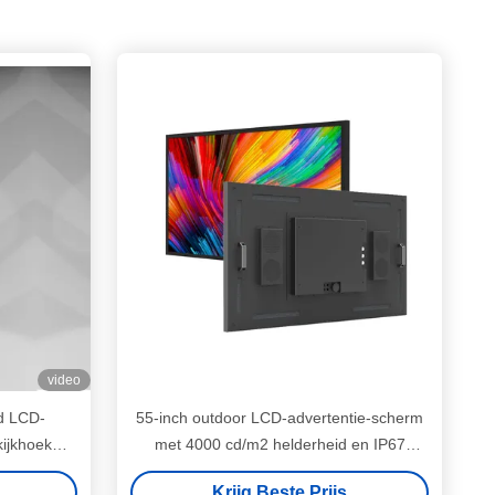
video
d LCD-
55-inch outdoor LCD-advertentie-scherm
ijkhoek
met 4000 cd/m2 helderheid en IP67
tvereisten
waterdicht voor hoog zichtbare digitale
Krijg Beste Prijs