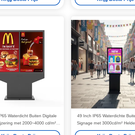
P65 Waterdicht Buiten Digitale
49 Inch IP65 Waterdichte Buite
jzering met 2000~4000 cd/m²
Signage met 3000cd/m² Helde
rheid LCD Digitaal Display
Reclame Display