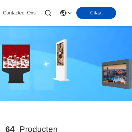
Contacteer Ons
Citaat
ke
64
Producten