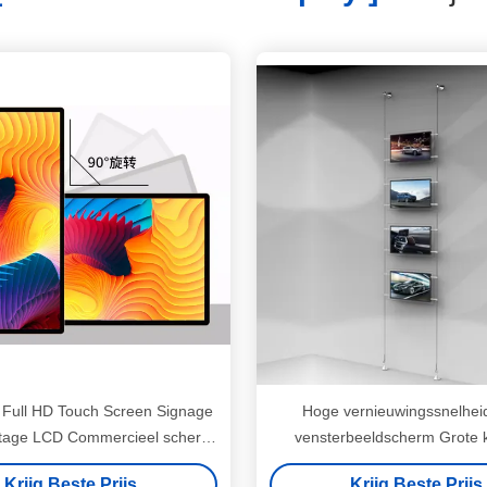
f Full HD Touch Screen Signage
Hoge vernieuwingssnelhei
age LCD Commercieel scherm
vensterbeeldscherm Grote k
2 GB RAM
1500nits Helderheid voor klan
Krijg Beste Prijs
Krijg Beste Prijs