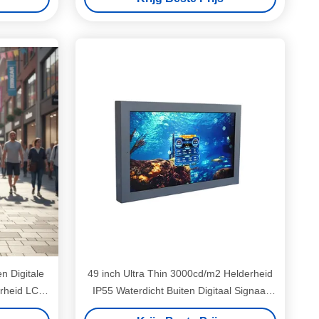
borden
n Digitale
49 inch Ultra Thin 3000cd/m2 Helderheid
rheid LCD
IP55 Waterdicht Buiten Digitaal Signaal
LCD Reclame Display