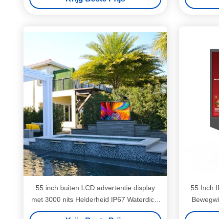
55 inch buiten LCD advertentie display
55 Inch I
met 3000 nits Helderheid IP67 Waterdicht
Bewegwi
en anti-glare glas
Helde