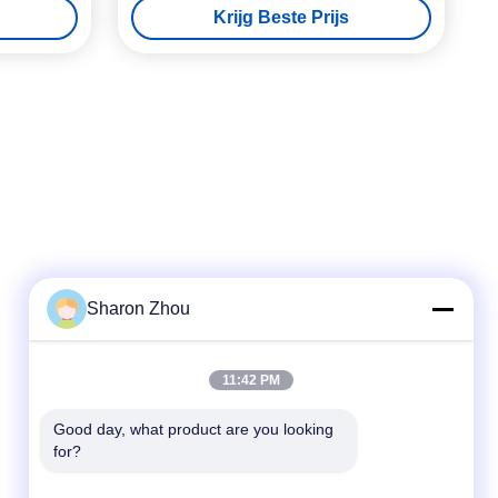
Krijg Beste Prijs
Sharon Zhou
Snel contact
11:42 PM
Telefoon
86--18025433062
Good day, what product are you looking 
for?
E-mail
sales@sztexian.com