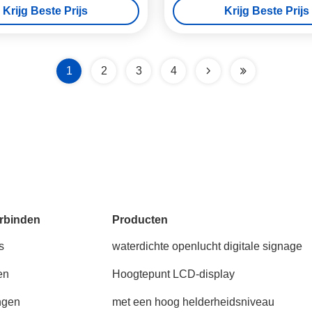
Krijg Beste Prijs
Krijg Beste Prijs
Digitale Signage
1
2
3
4
rbinden
Producten
s
waterdichte openlucht digitale signage
en
Hoogtepunt LCD-display
ngen
met een hoog helderheidsniveau