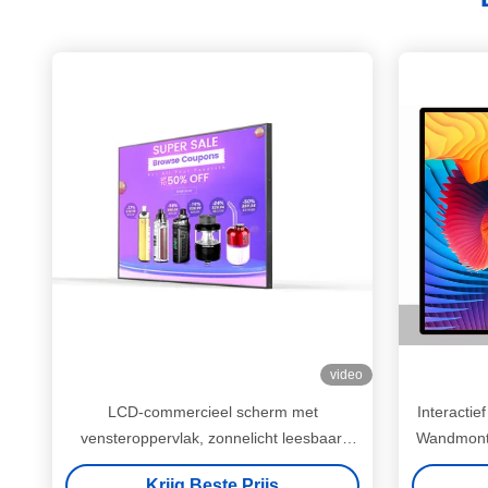
video
LCD-commercieel scherm met
Interactie
vensteroppervlak, zonnelicht leesbaar,
Wandmont
digitaal signage touchscreen
Krijg Beste Prijs