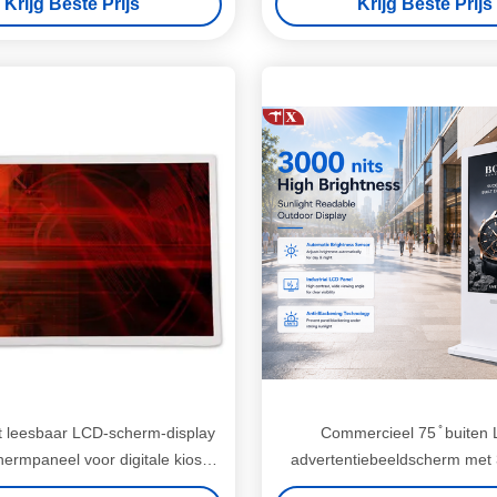
Krijg Beste Prijs
Krijg Beste Prijs
ht leesbaar LCD-scherm-display
Commercieel 75 ̊ buiten
ermpaneel voor digitale kiosk
advertentiebeeldscherm met 
27"
hoge helderheid